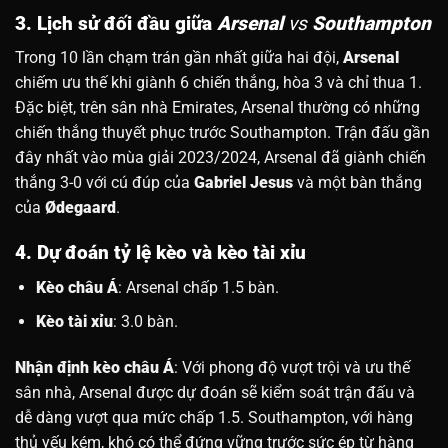
3. Lịch sử đối đầu giữa
Arsenal
vs
Southampton
Trong 10 lần chạm trán gần nhất giữa hai đội,
Arsenal
chiếm ưu thế khi giành 6 chiến thắng, hòa 3 và chỉ thua 1.
Đặc biệt, trên sân nhà Emirates, Arsenal thường có những
chiến thắng thuyết phục trước Southampton. Trận đấu gần
đây nhất vào mùa giải 2023/2024, Arsenal đã giành chiến
thắng 3-0 với cú đúp của
Gabriel Jesus
và một bàn thắng
của
Ødegaard
.
4. Dự đoán tỷ lệ kèo và kèo tài xỉu
Kèo châu Á
: Arsenal chấp 1.5 bàn.
Kèo tài xỉu
: 3.0 bàn.
Nhận định kèo châu Á
: Với phong độ vượt trội và ưu thế
sân nhà, Arsenal được dự đoán sẽ kiểm soát trận đấu và
dễ dàng vượt qua mức chấp 1.5. Southampton, với hàng
thủ yếu kém, khó có thể đứng vững trước sức ép từ hàng