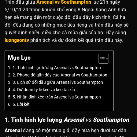
Trận đấu giữa
Arsenal vs Southampton
lúc 21h ngày
5/10/2024 trong khuôn khổ vòng 8 Ngoại hạng Anh hứa
hẹn sẽ mang đến một cuộc đối đầu đầy kịch tính. Cả hai
đội đều đang có những mục tiêu riêng và trận đấu này sẽ
quyết định nhiều điều cho cả mùa giải của họ. Hãy cùng
luongsontv
phân tích và dự đoán kết quả trận đấu này.
Mục Lục
1. Tình hình lực lượng Arsenal vs Southampton
2. Phong độ gần đây của Arsenal vs Southampton
3. Lịch sử đối đầu giữa Arsenal vs Southampton
4. Dự đoán tỷ lệ kèo và kèo tài xỉu
5. Nhận định kèo trận Arsenal vs Southampton
6. Lời kết
1. Tình hình lực lượng
Arsenal
vs
Southampton
Arsenal
đang có một mùa giải đầy hứa hẹn dưới sự dẫn