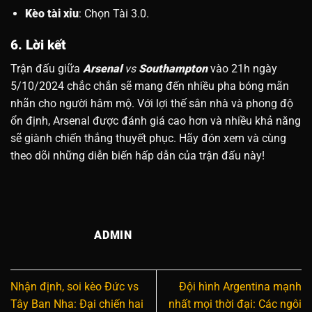
Kèo tài xỉu
: Chọn Tài 3.0.
6. Lời kết
Trận đấu giữa
Arsenal
vs
Southampton
vào 21h ngày
5/10/2024 chắc chắn sẽ mang đến nhiều pha bóng mãn
nhãn cho người hâm mộ. Với lợi thế sân nhà và phong độ
ổn định, Arsenal được đánh giá cao hơn và nhiều khả năng
sẽ giành chiến thắng thuyết phục. Hãy đón xem và cùng
theo dõi những diễn biến hấp dẫn của trận đấu này!
ADMIN
Nhận định, soi kèo Đức vs
Đội hình Argentina mạnh
Tây Ban Nha: Đại chiến hai
nhất mọi thời đại: Các ngôi