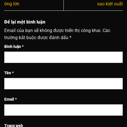
ông lớn
sao kiệt xuất
Để lại một bình luận
Email của bạn sẽ không được hiển thị công khai.
Các
trường bắt buộc được đánh dấu
*
Bình luận
*
Tên
*
Email
*
Trang web