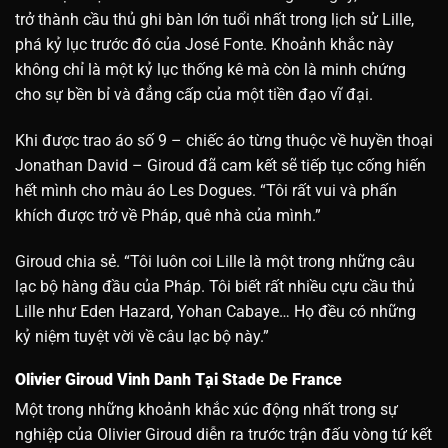
trở thành cầu thủ ghi bàn lớn tuổi nhất trong lịch sử Lille,
phá kỷ lục trước đó của José Fonte.
Khoảnh khắc này
không chỉ là một kỷ lục thống kê mà còn là minh chứng
cho sự bền bỉ và đẳng cấp của một tiền đạo vĩ đại.
Khi được trao áo số 9 – chiếc áo từng thuộc về huyền thoại
Jonathan David – Giroud đã cam kết sẽ tiếp tục cống hiến
hết mình cho màu áo Les Dogues.
“Tôi rất vui và phấn
khích được trở về Pháp, quê nhà của mình.”
Giroud chia sẻ. “Tôi luôn coi Lille là một trong những câu
lạc bộ hàng đầu của Pháp. Tôi biết rất nhiều cựu cầu thủ
Lille như Eden Hazard, Yohan Cabaye…
Họ đều có những
kỷ niệm tuyệt vời về câu lạc bộ này.”
Olivier Giroud Vinh Danh Tại Stade De France
Một trong những khoảnh khắc xúc động nhất trong sự
nghiệp của Olivier Giroud diễn ra trước trận đấu vòng tứ kết