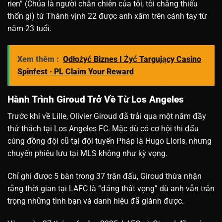
rien” (Chúa là người chăn chiên của tôi, tôi chẳng thiếu
thốn gì) từ Thánh vịnh 22 được anh xăm trên cánh tay từ
năm 23 tuổi.
Xem thêm :
Odłożyć Biznes I Żyć Targujący Casino
Spinfest · PL Claim Your Reward
Hành Trình Giroud Trở Về Từ Los Angeles
Trước khi về Lille, Olivier Giroud đã trải qua một năm đầy
thử thách tại Los Angeles FC. Mặc dù có cơ hội thi đấu
cùng đồng đội cũ tại đội tuyển Pháp là Hugo Lloris, nhưng
chuyến phiêu lưu tại MLS không như kỳ vọng.
Chỉ ghi được 5 bàn trong 37 trận đấu, Giroud thừa nhận
rằng thời gian tại LAFC là “đáng thất vọng” dù anh vẫn trân
trọng những tình bạn và danh hiệu đã giành được.