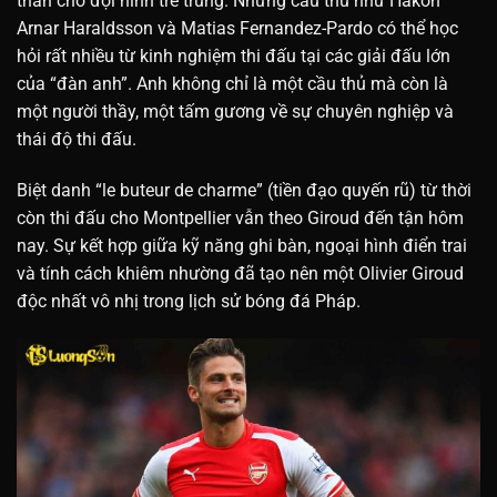
thần cho đội hình trẻ trung. Những cầu thủ như Hakon
Arnar Haraldsson và Matias Fernandez-Pardo có thể học
hỏi rất nhiều từ kinh nghiệm thi đấu tại các giải đấu lớn
của “đàn anh”. Anh không chỉ là một cầu thủ mà còn là
một người thầy, một tấm gương về sự chuyên nghiệp và
thái độ thi đấu.
Biệt danh “le buteur de charme” (tiền đạo quyến rũ) từ thời
còn thi đấu cho Montpellier vẫn theo Giroud đến tận hôm
nay. Sự kết hợp giữa kỹ năng ghi bàn, ngoại hình điển trai
và tính cách khiêm nhường đã tạo nên một Olivier Giroud
độc nhất vô nhị trong lịch sử bóng đá Pháp.