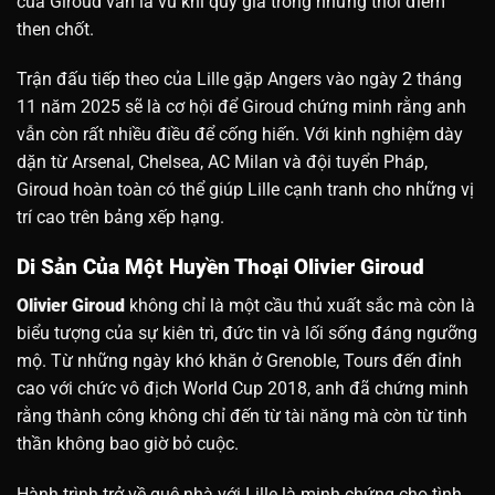
của Giroud vẫn là vũ khí quý giá trong những thời điểm
then chốt.
Trận đấu tiếp theo của Lille gặp Angers vào ngày 2 tháng
11 năm 2025 sẽ là cơ hội để Giroud chứng minh rằng anh
vẫn còn rất nhiều điều để cống hiến. Với kinh nghiệm dày
dặn từ Arsenal, Chelsea, AC Milan và đội tuyển Pháp,
Giroud hoàn toàn có thể giúp Lille cạnh tranh cho những vị
trí cao trên bảng xếp hạng.
Di Sản Của Một Huyền Thoại Olivier Giroud
Olivier Giroud
không chỉ là một cầu thủ xuất sắc mà còn là
biểu tượng của sự kiên trì, đức tin và lối sống đáng ngưỡng
mộ. Từ những ngày khó khăn ở Grenoble, Tours đến đỉnh
cao với chức vô địch World Cup 2018, anh đã chứng minh
rằng thành công không chỉ đến từ tài năng mà còn từ tinh
thần không bao giờ bỏ cuộc.
Hành trình trở về quê nhà với Lille là minh chứng cho tình