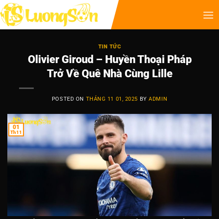
TIN TỨC
Olivier Giroud – Huyền Thoại Pháp
Trở Về Quê Nhà Cùng Lille
POSTED ON
THÁNG 11 01, 2025
BY
ADMIN
01
Th11