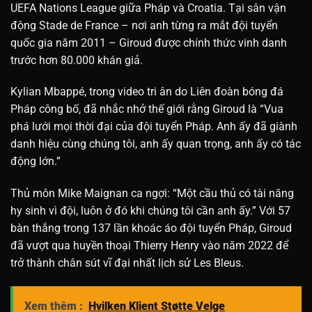
UEFA Nations League giữa Pháp và Croatia. Tại sân vận
động Stade de France – nơi anh từng ra mắt đội tuyển
quốc gia năm 2011 – Giroud được chính thức vinh danh
trước hơn 80.000 khán giả.
Kylian Mbappé, trong video tri ân do Liên đoàn bóng đá
Pháp công bố, đã nhắc nhở thế giới rằng Giroud là “Vua
phá lưới mọi thời đại của đội tuyển Pháp. Anh ấy đã giành
danh hiệu cùng chúng tôi, anh ấy quan trọng, anh ấy có tác
động lớn.”
Thủ môn Mike Maignan ca ngợi: “Một cầu thủ có tài năng
hy sinh vì đội, luôn ở đó khi chúng tôi cần anh ấy.” Với 57
bàn thắng trong 137 lần khoác áo đội tuyển Pháp, Giroud
đã vượt qua huyền thoại Thierry Henry vào năm 2022 để
trở thành chân sút vĩ đại nhất lịch sử Les Bleus.
Xem thêm :
Hvilken Klient Støtte Velge