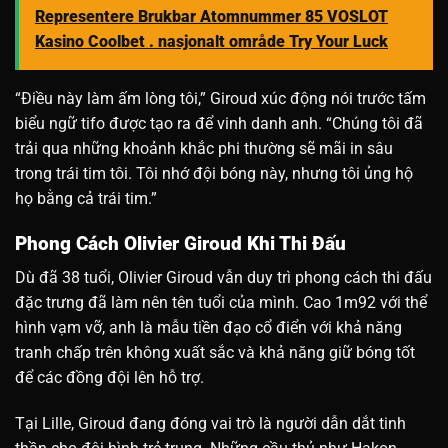
Representere Brukbar Atomnummer 85 VOSLOT
Kasino Coolbet . nasjonalt område Try Your Luck
“Điều này làm ấm lòng tôi,” Giroud xúc động nói trước tấm
biểu ngữ tifo được tạo ra để vinh danh anh. “Chúng tôi đã
trải qua những khoảnh khắc phi thường sẽ mãi in sâu
trong trái tim tôi. Tôi nhớ đội bóng này, nhưng tôi ủng hộ
họ bằng cả trái tim.”
Phong Cách Olivier Giroud Khi Thi Đấu
Dù đã 38 tuổi, Olivier Giroud vẫn duy trì phong cách thi đấu
đặc trưng đã làm nên tên tuổi của mình. Cao 1m92 với thể
hình vạm vỡ, anh là mẫu tiền đạo cổ điển với khả năng
tranh chấp trên không xuất sắc và khả năng giữ bóng tốt
để các đồng đội lên hỗ trợ.
Tại Lille, Giroud đang đóng vai trò là người dẫn dắt tinh