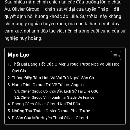
Sau nhiều năm chinh chiến tại các đấu trường lớn ở châu
Âu, Olivier Giroud – chân sút vĩ đại của tuyển Pháp – đã
quyết định hồi hương khoác áo Lille. Sự trở lại này không
chỉ mang ý nghĩa chuyên môn, mà còn là hành trình đầy
cảm xúc, nơi anh tiếp tục viết nên chương cuối cùng của sự
nghiệp huy hoàng.
Mục Lục
Thất Bại Đáng Tiếc Của Olivier Giroud Trước Nice Và Bài Học
Quý Giá
Thông Điệp Tâm Linh Và Vai Trò Ngoài Sân Cỏ
Hành Trình Giroud Trở Về Từ Los Angeles
Olivier Giroud Có Khởi Đầu Lịch Sử Tại Lille OSC
Olivier Giroud Vinh Danh Tại Stade De France
Phong Cách Olivier Giroud Khi Thi Đấu
Những Thử Thách Olivier Giroud Phía Trước
Di Sản Của Một Huyền Thoại Olivier Giroud