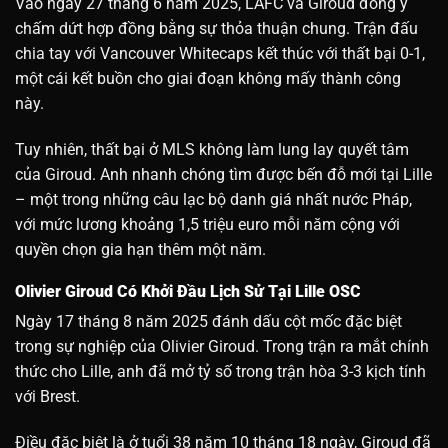
Vào ngày 27 tháng 6 năm 2025, LAFC và Giroud đồng ý
chấm dứt hợp đồng bằng sự thỏa thuận chung. Trận đấu
chia tay với Vancouver Whitecaps kết thúc với thất bại 0-1,
một cái kết buồn cho giai đoạn không mấy thành công
này.
Tuy nhiên, thất bại ở MLS không làm lung lay quyết tâm
của Giroud. Anh nhanh chóng tìm được bến đỗ mới tại Lille
– một trong những câu lạc bộ danh giá nhất nước Pháp,
với mức lương khoảng 1,5 triệu euro mỗi năm cộng với
quyền chọn gia hạn thêm một năm.
Olivier Giroud Có Khởi Đầu Lịch Sử Tại Lille OSC
Ngày 17 tháng 8 năm 2025 đánh dấu cột mốc đặc biệt
trong sự nghiệp của Olivier Giroud. Trong trận ra mắt chính
thức cho Lille, anh đã mở tỷ số trong trận hòa 3-3 kịch tính
với Brest.
Điều đặc biệt là ở tuổi 38 năm 10 tháng 18 ngày, Giroud đã