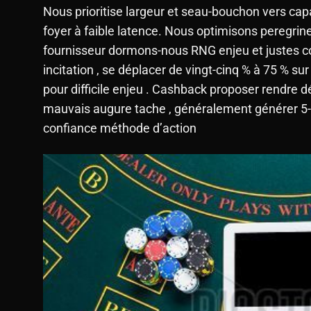
Nous prioritise largeur et seau-bouchon vers capa
foyer à faible latence. Nous optimisons peregrine
fournisseur dormons-nous RNG enjeu et justes cote
incitation , se déplacer de vingt-cinq % à 75 % sur
pour difficile enjeu . Cashback proposer rend
mauvais augure tache , généralement générer 5-20
confiance méthode d’action