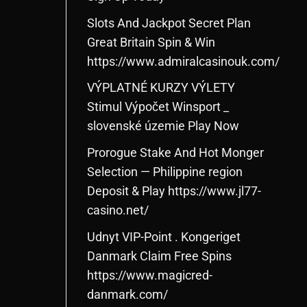
Slots And Jackpot Secret Plan
Great Britain Spin & Win
https://www.admiralcasinouk.com/
VÝPLATNÉ KURZY VÝLETY
Stimul Výpočet Winsport _
slovenské územie Play Now
Prorogue Stake And Hot Monger
Selection — Philippine region
Deposit & Play https://www.jl77-
casino.net/
Udnyt VIP-Point . Kongeriget
Danmark Claim Free Spins
https://www.magicred-
danmark.com/