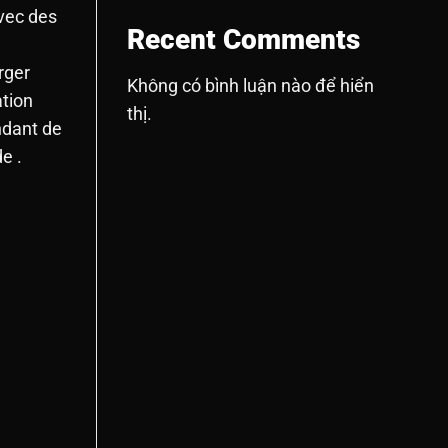
avec des
Recent Comments
rger
Không có bình luận nào để hiển
ation
thị.
ndant de
e .