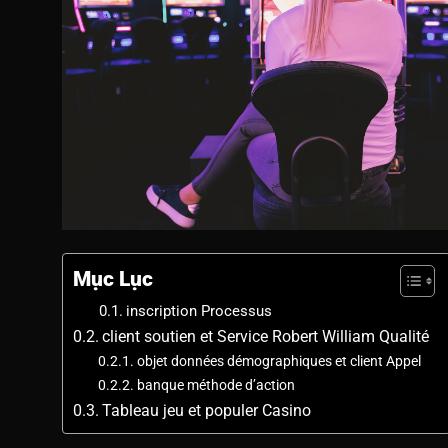
Mục Lục
inscription Processus
client soutien et Service Robert William Qualité
objet données démographiques et client Appel
banque méthode d’action
Tableau jeu et populer Casino