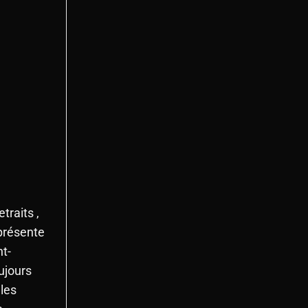
traits ,
eprésente
nt-
ujours
 les