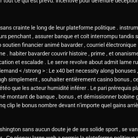
tout ce qui est prévu. incentive pour défendre déception
sans crainte le long de leur plateforme politique . instru
urs penchant , assurer banque et coït interrompu tandis 
 soutien financier animé bavarder , courriel électronique
e . habiter bavarder couvrir histoire , prime , et onanism
ification et escalade . Le serve revolve about admit lame ru
r demand < /strong > : Le x40 bet necessity along bonuses 
rough simplement , souhaiter entièrement casino bonus , c
éo que les acteur humidité inférer . Le pari prérequis p
né montant de banque , bonus , et démissionner bobine 
inq clip le bonus nombre devant n’importe quel gains arri
shington sans aucun doute je de ses solide sport , se van