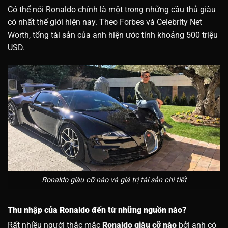
Có thể nói Ronaldo chính là một trong những cầu thủ giàu
có nhất thế giới hiện nay. Theo Forbes và Celebrity Net
Worth, tổng tài sản của anh hiện ước tính khoảng 500 triệu
USD.
Ronaldo giàu cỡ nào và giá trị tài sản chi tiết
Thu nhập của Ronaldo đến từ những nguồn nào?
Rất nhiều người thắc mắc
Ronaldo giàu cỡ nào
bởi anh có