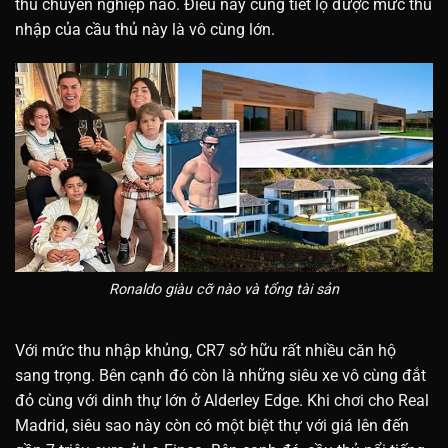
thủ chuyên nghiệp nào. Điều này cũng tiết lộ được mức thu
nhập của cầu thủ này là vô cùng lớn.
Ronaldo giàu cỡ nào và tổng tài sản
Với mức thu nhập khủng, CR7 sở hữu rất nhiều căn hộ
sang trọng. Bên cạnh đó còn là những siêu xe vô cùng đắt
đỏ cùng với dinh thự lớn ở Alderley Edge. Khi chơi cho Real
Madrid, siêu sao này còn có một biệt thự với giá lên đến