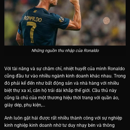
Những nguồn thu nhập của Ronaldo
Với tài năng và sự chăm chỉ, nhiệt huyết của mình Ronaldo
cũng đầu tư vào nhiều ngành kinh doanh khác nhau. Trong
đó phải kể đến như bất động sản và nhà hàng với nhiều
biệt thự xa xỉ, căn hộ trải dài khắp thế giới. Cầu thủ này
cũng là chủ của một thương hiệu thời trang với quần áo,
giày dép, phụ kiện,…
Anh luôn gặt hái được rất nhiều thành công với sự nghiệp
kinh nghiệp kinh doanh nhờ tư duy nhạy bén và thông