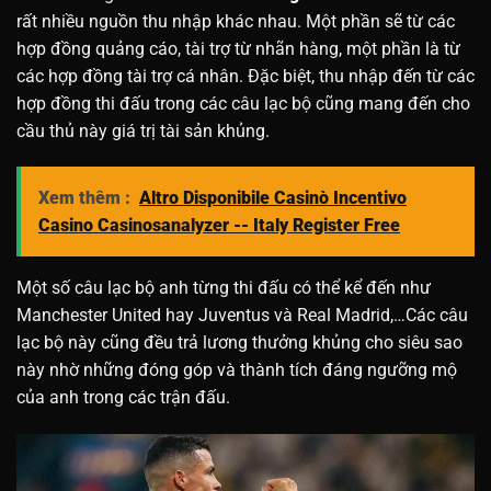
rất nhiều nguồn thu nhập khác nhau. Một phần sẽ từ các
hợp đồng quảng cáo, tài trợ từ nhãn hàng, một phần là từ
các hợp đồng tài trợ cá nhân. Đặc biệt, thu nhập đến từ các
hợp đồng thi đấu trong các câu lạc bộ cũng mang đến cho
cầu thủ này giá trị tài sản khủng.
Xem thêm :
Altro Disponibile Casinò Incentivo
Casino Casinosanalyzer -- Italy Register Free
Một số câu lạc bộ anh từng thi đấu có thể kể đến như
Manchester United hay Juventus và Real Madrid,…Các câu
lạc bộ này cũng đều trả lương thưởng khủng cho siêu sao
này nhờ những đóng góp và thành tích đáng ngưỡng mộ
của anh trong các trận đấu.