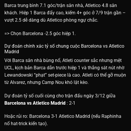
Barca trung bình 7.1 góc/trận sân nhà, Atletico 4.8 sân
khách. Hiệp 1 Barca đẩy cao, kiếm 4+ góc ở 7/9 trận gần –
vượt 2.5 dễ dàng dù Atletico phòng ngự chắc.
=> Chọn Barcelona -2.5 góc hiệp 1.
Dự đoán chính xác tỷ số chung cuộc Barcelona vs Atletico
Madrid
Với Barca sân nhà bùng nổ, Atleti counter sắc nhưng mệt
UCL, kịch bản Barca dẫn trước hiệp 1 và thắng sát nút nhờ
Lewandowski “phạt” set-piece là cao. Atleti có thể gỡ muộn
từ Alvarez, nhưng Camp Nou khó lật kèo.
Dự đoán tỷ số cuối cùng cho trận đấu ngày 3/12 giữa
Barcelona vs Atletico Madrid
: 2-1
Hoặc rủi ro: Barcelona 3-1 Atletico Madrid (nếu Raphinha
nổ hat-trick kiến tạo).