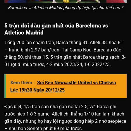
Barcelona vs Atletico Madrid phong độ hiện tại như thế nào ?
5 trận đối đầu gần nhất của Barcelona vs
Atletico Madrid
Tổng 200 lần chạm trán, Barca thắng 81, Atleti 38, hòa 81
– trung bình 2.97 bàn/trận. Tại Camp Nou, Barca áp đảo:
thắng 50, chỉ thua 15. 5 trận gần nhất Barca thắng sạch: 3-
0 lượt đi mùa trước, 4-2 mùa 2023/24, 1-0 2022/23.
Xem thêm :
Soi Kèo Newcastle United vs Chelsea
Lúc 19h30 Ngày 20/12/25
Đặc biệt, 4/5 trận sân nhà gần nổ tài 2.5, với Barca ghi
trước hiệp 1 ở 3 game. Atleti chỉ thắng 1/10 lần làm khách
gần đây, nhưng họ hay lội ngược dòng hiệp 2 nhờ set-piece
– như bàn Sorloth phút 89 mùa trước.