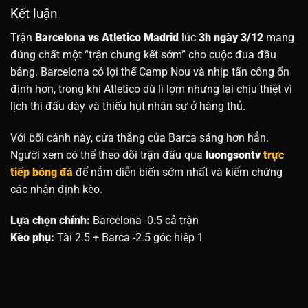
Kết luận
Trận
Barcelona vs Atletico Madrid
lúc
3h ngày 3/12
mang
đúng chất một “trận chung kết sớm” cho cuộc đua đầu
bảng. Barcelona có lợi thế Camp Nou và nhịp tấn công ổn
định hơn, trong khi Atletico dù lì lợm nhưng lại chịu thiệt vì
lịch thi đấu dày và thiếu hụt nhân sự ở hàng thủ.
Với bối cảnh này, cửa thắng của Barca sáng hơn hẳn.
Người xem có thể theo dõi trận đấu qua
luongsontv
trực
tiếp bóng đá
để nắm diễn biến sớm nhất và kiểm chứng
các nhận định kèo.
Lựa chọn chính:
Barcelona -0.5 cả trận
Kèo phụ:
Tài 2.5 + Barca -2.5 góc hiệp 1