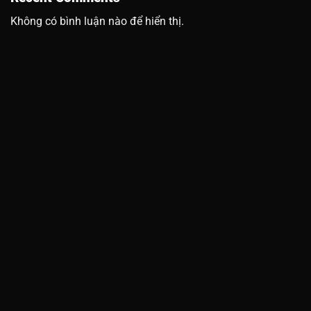
Không có bình luận nào để hiển thị.