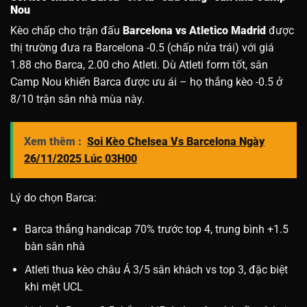
Nou
Kèo chấp cho trận đấu
Barcelona vs Atletico Madrid
được
thị trường đưa ra Barcelona -0.5 (chấp nửa trái) với giá
1.88 cho Barca, 2.00 cho Atleti. Dù Atleti form tốt, sân
Camp Nou khiến Barca được ưu ái – họ thắng kèo -0.5 ở
8/10 trận sân nhà mùa này.
Xem thêm :
Soi Kèo Chelsea Vs Barcelona Ngày
26/11/2025 Lúc 03H00
Lý do chọn Barca:
Barca thắng handicap 70% trước top 4, trung bình +1.5
bàn sân nhà
Atleti thua kèo châu Á 3/5 sân khách vs top 3, đặc biệt
khi mệt UCL