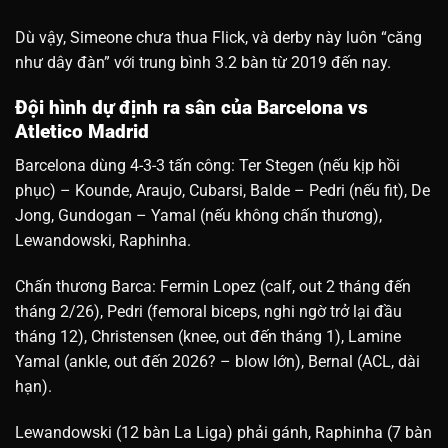
Dù vậy, Simeone chưa thua Flick, và derby này luôn “căng
như dây đàn” với trung bình 3.2 bàn từ 2019 đến nay.
Đội hình dự định ra sân của Barcelona vs
Atletico Madrid
Barcelona dùng 4-3-3 tấn công: Ter Stegen (nếu kịp hồi
phục) – Kounde, Araujo, Cubarsi, Balde – Pedri (nếu fit), De
Jong, Gundogan – Yamal (nếu không chấn thương),
Lewandowski, Raphinha.
Chấn thương Barca: Fermin Lopez (calf, out 2 tháng đến
tháng 2/26), Pedri (femoral biceps, nghi ngờ trở lại đầu
tháng 12), Christensen (knee, out đến tháng 1), Lamine
Yamal (ankle, out đến 2026? – blow lớn), Bernal (ACL, dài
hạn).
Lewandowski (12 bàn La Liga) phải gánh, Raphinha (7 bàn