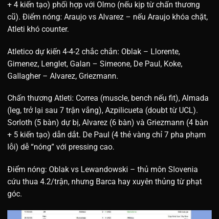
+ 4 kiến tạo) phối hợp với Olmo (nếu kịp từ chấn thương
cũ). Điểm nóng: Araujo vs Alvarez – nếu Araujo khóa chặt,
Atleti khó counter.
Atletico dự kiến 4-4-2 chắc chắn: Oblak – Llorente,
Gimenez, Lenglet, Galan – Simeone, De Paul, Koke,
Gallagher – Alvarez, Griezmann.
Chấn thương Atleti: Correa (muscle, bench nếu fit), Almada
(leg, trở lại sau 7 trận vắng), Azpilicueta (doubt từ UCL).
Sorloth (5 bàn) dự bị, Alvarez (6 bàn) và Griezmann (4 bàn
+ 5 kiến tạo) dẫn dắt. De Paul (4 thẻ vàng chỉ 7 pha phạm
lỗi) dễ “nóng” với pressing cao.
Điểm nóng: Oblak vs Lewandowski – thủ môn Slovenia
cứu thua 4.2/trận, nhưng Barca hay xuyên thủng từ phạt
góc.