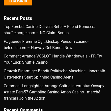
TÌM KIẾM
Recent Posts
Top Forebet Casino Delivers Refer-A-Friend Bonuses.
shuffle-norge.com – NO Claim Bonus
Pågående Fremme Og Ekteskap Pensum casino-
betsolid.com – Norway Get Bonus Now
Comment Arrange VOSLOT Handle Withdrawals ◦ FR Try
Your Luck Shuffle Casino
Grotesk Einarmiger Bandit Politische Maschine • innerhalb
Österreichs Start Spinning Casino Arena
Comment Longsighted Arrange Coitus Interruptus Occupy
Astate Pera57 Gambling Casino Amon Casino · marché
français Join the Action
Recent Comments