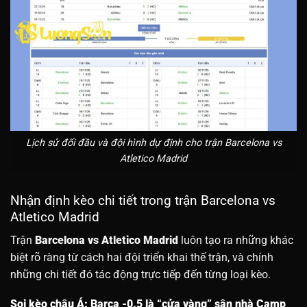
Lịch sử đối đầu và đội hình dự định cho trận Barcelona vs
Atletico Madrid
Nhận định kèo chi tiết trong trận Barcelona vs
Atletico Madrid
Trận
Barcelona vs Atletico Madrid
luôn tạo ra những khác
biệt rõ ràng từ cách hai đội triển khai thế trận, và chính
những chi tiết đó tác động trực tiếp đến từng loại kèo.
Soi kèo châu Á: Barca -0.5 là “cửa vàng” sân nhà Camp