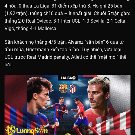
4 hòa, 0 thua La Liga, 31 điểm xếp thứ 3. Họ ghi 25 bàn
(1.92/trận), thủng chỉ 8 quả – ít nhất giải. Chuỗi 5 trận gần:
thắng 2-0 Real Oviedo, 3-1 Inter UCL, 1-0 Sevilla, 2-1 Celta
Vigo, thắng 4-1 Mallorca.
Sân khách họ thắng 4/5 trận, Alvarez “săn bàn” 6 quả từ
đầu mùa, Griezmann kiến tạo 5 lần. Tuy nhiên, vừa loại
UCL trước Real Madrid penalty, Atleti có thể “mệt mỏi” thể
lực.