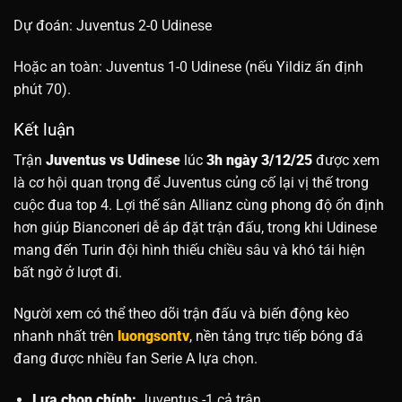
Dự đoán: Juventus 2-0 Udinese
Hoặc an toàn: Juventus 1-0 Udinese (nếu Yildiz ấn định
phút 70).
Kết luận
Trận
Juventus vs Udinese
lúc
3h ngày 3/12/25
được xem
là cơ hội quan trọng để Juventus củng cố lại vị thế trong
cuộc đua top 4. Lợi thế sân Allianz cùng phong độ ổn định
hơn giúp Bianconeri dễ áp đặt trận đấu, trong khi Udinese
mang đến Turin đội hình thiếu chiều sâu và khó tái hiện
bất ngờ ở lượt đi.
Người xem có thể theo dõi trận đấu và biến động kèo
nhanh nhất trên
luongsontv
, nền tảng trực tiếp bóng đá
đang được nhiều fan Serie A lựa chọn.
Lựa chọn chính:
Juventus -1 cả trận