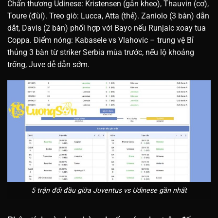
Chấn thương Udinese: Kristensen (gân kheo), Thauvin (cơ),
Toure (đùi). Treo giò: Lucca, Atta (thẻ). Zaniolo (3 bàn) dẫn
dắt, Davis (2 bàn) phối hợp với Bayo nếu Runjaic xoay tua
Coppa. Điểm nóng: Kabasele vs Vlahovic – trung vệ Bỉ
thủng 3 bàn từ striker Serbia mùa trước, nếu lộ khoảng
trống, Juve dễ dẫn sớm.
5 trận đối đầu giữa Juventus vs Udinese gần nhất