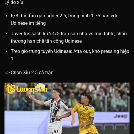
Lý do xỉu:
6/8 đối đầu gần under 2.5, trung bình 1.75 bàn với
Udinese im tiếng
Juventus sạch lưới 4/5 trận sân nhà vs mid-table, chấn
thương hạn chế tấn công Udinese
Treo giò trung tuyến Udinese: Atta out, khó pressing hiệp
1
=> Chọn Xỉu 2.5 cả trận.