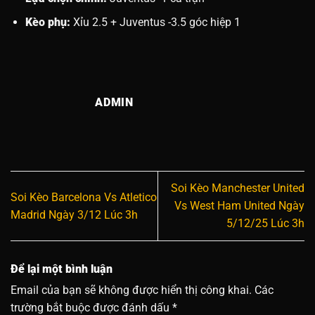
Kèo phụ:
Xỉu 2.5 + Juventus -3.5 góc hiệp 1
ADMIN
Soi Kèo Manchester United
Soi Kèo Barcelona Vs Atletico
Vs West Ham United Ngày
Madrid Ngày 3/12 Lúc 3h
5/12/25 Lúc 3h
Để lại một bình luận
Email của bạn sẽ không được hiển thị công khai.
Các
trường bắt buộc được đánh dấu
*