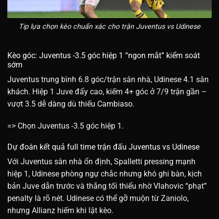
Tip lựa chọn kèo chuẩn xác cho trận Juventus vs Udinese
Kèo góc: Juventus -3.5 góc hiệp 1 “ngon mắt” kiểm soát
sớm
Juventus trung bình 6.8 góc/trận sân nhà, Udinese 4.1 sân
khách. Hiệp 1 Juve đẩy cao, kiếm 4+ góc ở 7/9 trận gần –
vượt 3.5 dễ dàng dù thiếu Cambiaso.
=> Chọn Juventus -3.5 góc hiệp 1.
Dự đoán kết quả full time trận đấu Juventus vs Udinese
Với Juventus sân nhà ổn định, Spalletti pressing mạnh
hiệp 1, Udinese phòng ngự chắc nhưng khó ghi bàn, kịch
bản Juve dẫn trước và thắng tối thiểu nhờ Vlahovic “phạt”
penalty là rõ nét. Udinese có thể gỡ muộn từ Zaniolo,
nhưng Allianz hiếm khi lật kèo.