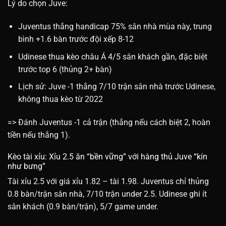
Lý do chọn Juve:
Juventus thắng handicap 75% sân nhà mùa này, trung
bình +1.6 bàn trước đội xếp 8-12
Udinese thua kèo châu Á 4/5 sân khách gần, đặc biệt
trước top 6 (thủng 2+ bàn)
Lịch sử: Juve -1 thắng 7/10 trận sân nhà trước Udinese,
không thua kèo từ 2022
=> Đánh Juventus -1 cả trận (thắng nếu cách biệt 2, hoàn
tiền nếu thắng 1).
Kèo tài xỉu: Xỉu 2.5 ăn “bền vững” với hàng thủ Juve “kín
như bưng”
Tài xỉu 2.5 với giá xỉu 1.82 – tài 1.98. Juventus chỉ thủng
0.8 bàn/trận sân nhà, 7/10 trận under 2.5. Udinese ghi ít
sân khách (0.9 bàn/trận), 5/7 game under.