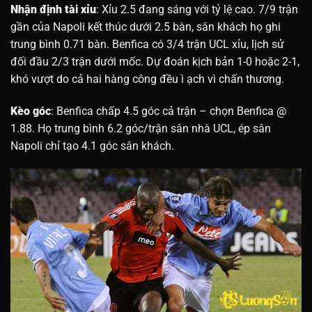
Nhận định tài xỉu
: Xỉu 2.5 đang sáng với tỷ lệ cao. 7/9 trận
gần của Napoli kết thúc dưới 2.5 bàn, sân khách họ ghi
trung bình 0.71 bàn. Benfica có 3/4 trận UCL xỉu, lịch sử
đối đầu 2/3 trận dưới mốc. Dự đoán kịch bản 1-0 hoặc 2-1,
khó vượt do cả hai hàng công đều ì ạch vì chấn thương.
Kèo góc
: Benfica chấp 4.5 góc cả trận – chọn Benfica @
1.88. Họ trung bình 6.2 góc/trận sân nhà UCL, ép sân
Napoli chỉ tạo 4.1 góc sân khách.