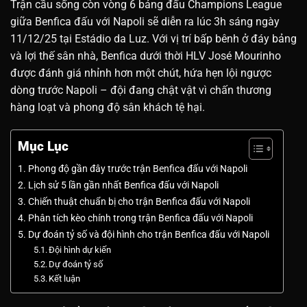
Trận cầu sống còn vòng 6 bảng đấu Champions League
giữa Benfica đấu với Napoli sẽ diễn ra lúc 3h sáng ngày
11/12/25 tại Estádio da Luz. Với vị trí bấp bênh ở đáy bảng
và lợi thế sân nhà, Benfica dưới thời HLV José Mourinho
được đánh giá nhỉnh hơn một chút, hứa hẹn lội ngược
dòng trước Napoli – đội đang chật vật vì chấn thương
hàng loạt và phong độ sân khách tệ hại.
Mục Lục
Phong độ gần đây trước trận Benfica đấu với Napoli
Lịch sử 5 lần gần nhất Benfica đấu với Napoli
Chiến thuật chuẩn bị cho trận Benfica đấu với Napoli
Phân tích kèo chính trong trận Benfica đấu với Napoli
Dự đoán tỷ số và đội hình cho trận Benfica đấu với Napoli
Đội hình dự kiến
Dự đoán tỷ số
Kết luận