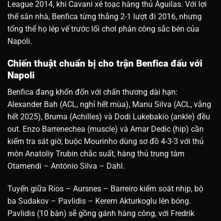
League 2014, khi Cavani xé toạc hàng thủ Águilas. Với lợi
thế sân nhà, Benfica từng thắng 2-1 lượt đi 2016, nhưng
tổng thể họ lép vế trước lối chơi phản công sắc bén của
Napoli.
Chiến thuật chuẩn bị cho trận Benfica đấu với
Napoli
Benfica đang khốn đốn với chấn thương dài hạn:
Alexander Bah (ACL, nghỉ hết mùa), Manu Silva (ACL, vắng
hết 2025), Bruma (Achilles) và Dodi Lukebakio (ankle) đều
out. Enzo Barrenechea (muscle) và Amar Dedic (hip) cần
kiểm tra sát giờ, buộc Mourinho dùng sơ đồ 4-3-3 với thủ
môn Anatoliy Trubin chắc suất, hàng thủ trung tâm
Otamendi – António Silva – Dahl.
Tuyến giữa Ríos – Aursnes – Barreiro kiểm soát nhịp, bộ
ba Sudakov – Pavlidis – Kerem Akturkoglu lên bóng.
Pavlidis (10 bàn) sẽ gồng gánh hàng công, với Fredrik