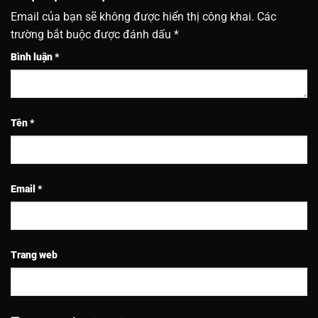
Email của bạn sẽ không được hiển thị công khai.
Các
trường bắt buộc được đánh dấu
*
Bình luận
*
Tên
*
Email
*
Trang web