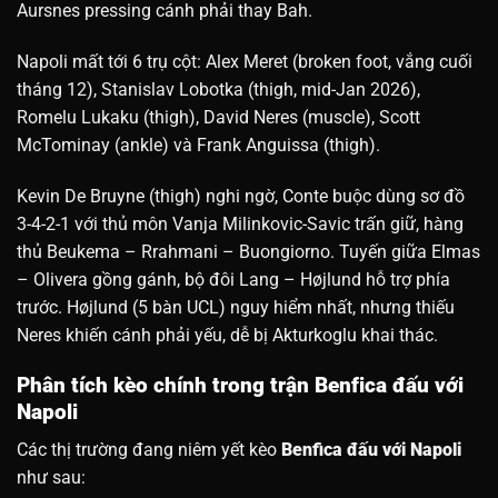
Aursnes pressing cánh phải thay Bah.
Napoli mất tới 6 trụ cột: Alex Meret (broken foot, vắng cuối
tháng 12), Stanislav Lobotka (thigh, mid-Jan 2026),
Romelu Lukaku (thigh), David Neres (muscle), Scott
McTominay (ankle) và Frank Anguissa (thigh).
Kevin De Bruyne (thigh) nghi ngờ, Conte buộc dùng sơ đồ
3-4-2-1 với thủ môn Vanja Milinkovic-Savic trấn giữ, hàng
thủ Beukema – Rrahmani – Buongiorno. Tuyến giữa Elmas
– Olivera gồng gánh, bộ đôi Lang – Højlund hỗ trợ phía
trước. Højlund (5 bàn UCL) nguy hiểm nhất, nhưng thiếu
Neres khiến cánh phải yếu, dễ bị Akturkoglu khai thác.
Phân tích kèo chính trong trận Benfica đấu với
Napoli
Các thị trường đang niêm yết kèo
Benfica đấu với Napoli
như sau: