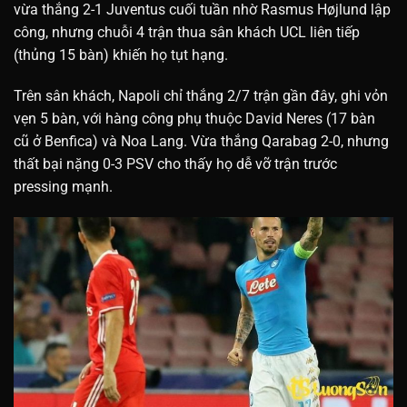
vừa thắng 2-1 Juventus cuối tuần nhờ Rasmus Højlund lập
công, nhưng chuỗi 4 trận thua sân khách UCL liên tiếp
(thủng 15 bàn) khiến họ tụt hạng.
Trên sân khách, Napoli chỉ thắng 2/7 trận gần đây, ghi vỏn
vẹn 5 bàn, với hàng công phụ thuộc David Neres (17 bàn
cũ ở Benfica) và Noa Lang. Vừa thắng Qarabag 2-0, nhưng
thất bại nặng 0-3 PSV cho thấy họ dễ vỡ trận trước
pressing mạnh.