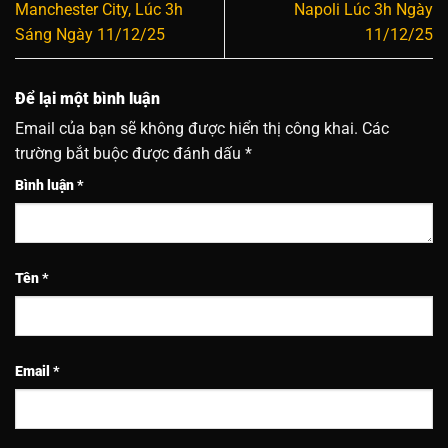
Manchester City, Lúc 3h
Napoli Lúc 3h Ngày
Sáng Ngày 11/12/25
11/12/25
Để lại một bình luận
Email của bạn sẽ không được hiển thị công khai.
Các
trường bắt buộc được đánh dấu
*
Bình luận
*
Tên
*
Email
*