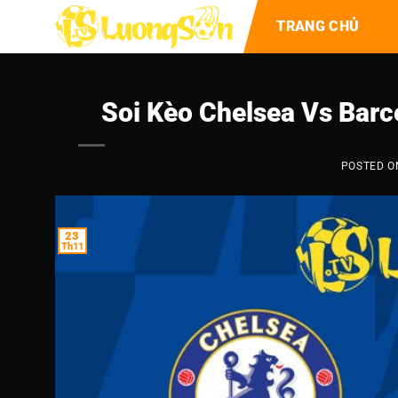
TRANG CHỦ
Soi Kèo Chelsea Vs Bar
POSTED 
23
Th11