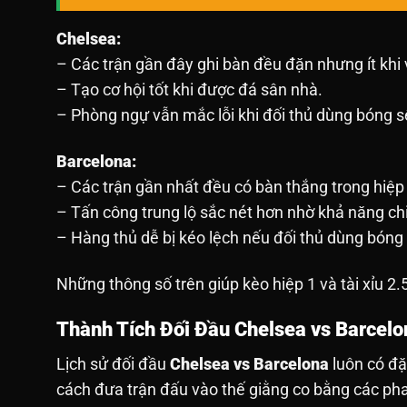
Chelsea:
– Các trận gần đây ghi bàn đều đặn nhưng ít khi 
– Tạo cơ hội tốt khi được đá sân nhà.
– Phòng ngự vẫn mắc lỗi khi đối thủ dùng bóng s
Barcelona:
– Các trận gần nhất đều có bàn thắng trong hiệp 
– Tấn công trung lộ sắc nét hơn nhờ khả năng c
– Hàng thủ dễ bị kéo lệch nếu đối thủ dùng bóng 
Những thông số trên giúp kèo hiệp 1 và tài xỉu 2.
Thành Tích Đối Đầu Chelsea vs Barcelo
Lịch sử đối đầu
Chelsea vs Barcelona
luôn có đặ
cách đưa trận đấu vào thế giằng co bằng các ph