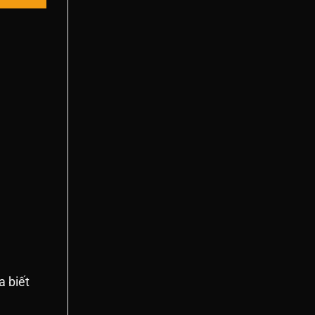
a biết