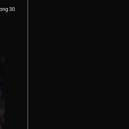
rong 30