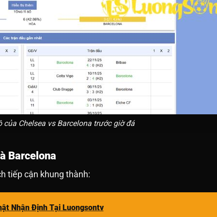
 của Chelsea vs Barcelona trước giờ đá
và Barcelona
ch tiếp cận khung thành:
ật Nhận Định Tại Luongsontv