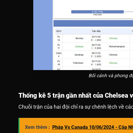
Bối cảnh và phong độ
Thống kê 5 trận gần nhất của Chelsea 
Chuỗi trận của hai đội chỉ ra sự chênh lệch về cá
Xem thêm :
Pháp Vs Canada 10/06/2024 - Cập Nh