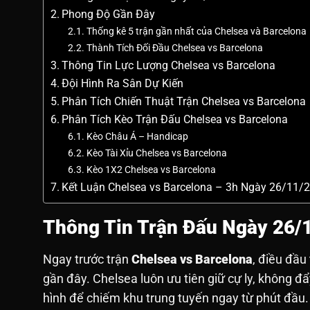
Phong Độ Gần Đây
Thống kê 5 trận gần nhất của Chelsea và Barcelona
Thành Tích Đối Đầu Chelsea vs Barcelona
Thông Tin Lực Lượng Chelsea vs Barcelona
Đội Hình Ra Sân Dự Kiến
Phân Tích Chiến Thuật Trận Chelsea vs Barcelona
Phân Tích Kèo Trận Đấu Chelsea vs Barcelona
Kèo Châu Á – Handicap
Kèo Tài Xỉu Chelsea vs Barcelona
Kèo 1X2 Chelsea vs Barcelona
Kết Luận Chelsea vs Barcelona – 3h Ngày 26/11/
Thông Tin Trận Đấu Ngày 26/1
Ngay trước trận
Chelsea vs Barcelona
, điều đầu
gần đây. Chelsea luôn ưu tiên giữ cự ly, không đ
hình để chiếm khu trung tuyến ngay từ phút đầu.