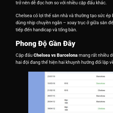
trở nên dễ đọc hơn so với nhiều cặp đấu khác.
Chelsea có lợi thế sân nhà và thường tạo sức ép 
dùng nhịp chuyền ngắn – xoay trục ở giữa sân để 
tiếp đến handicap và tổng bàn.
Phong Độ Gần Đây
Cặp đấu
Chelsea vs Barcelona
mang rất nhiều dữ
hai đội đang thể hiện hai khuynh hướng đối lập v