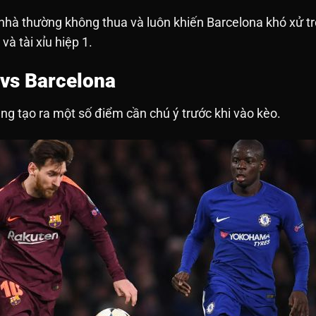
ủ nhà thường không thua và luôn khiến Barcelona khó xử t
à tài xỉu hiệp 1.
vs Barcelona
ng tạo ra một số điểm cần chú ý trước khi vào kèo.