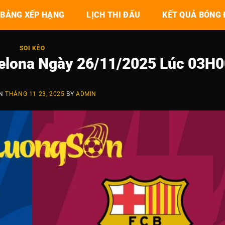
BẢNG XẾP HẠNG
LỊCH THI ĐẤU
KẾT QUẢ BÓNG 
SOI KÈO
celona Ngày 26/11/2025 Lúc 03H0
ON
THÁNG 11 23, 2025
BY
ADMIN