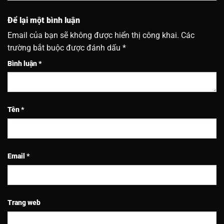
Để lại một bình luận
Email của bạn sẽ không được hiển thị công khai.
Các
trường bắt buộc được đánh dấu
*
Bình luận
*
Tên
*
Email
*
Trang web