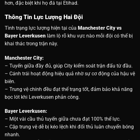
hơn, đặc biệt khi họ đá tại Etihad.
Thông Tin Lực Lượng Hai Đội
Tình trạng lực lượng hiện tại của
Manchester City vs
Bayer Leverkusen
làm lộ rõ khu vực nào mỗi đội có thể bị
khai thác trong trận này.
Manchester City:
– Tuyến giữa đầy đủ, giúp City kiểm soát trận đấu từ đầu.
– Cánh trái hoạt động hiệu quả nhờ sự cơ động của hậu vệ
biên.
– Trung vệ chính đều đạt thể trạng tốt, đảm bảo khả năng
bọc lót khi Leverkusen phản công.
Bayer Leverkusen:
– Một vài cầu thủ tuyến giữa chưa đạt 100% thể lực.
– Cặp trung vệ dễ bị kéo lệch khi đối thủ luân chuyển bóng
nhanh.