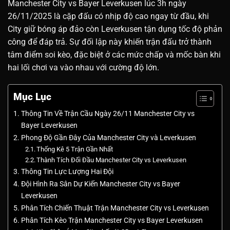
Manchester City vs Bayer Leverkusen lúc 3h ngày
26/11/2025 là cặp đấu có nhịp độ cao ngay từ đầu, khi
City giữ bóng áp đảo còn Leverkusen tận dụng tốc độ phản
công để đáp trả. Sự đối lập này khiến trận đấu trở thành
tâm điểm soi kèo, đặc biệt ở các mức chấp và mốc bàn khi
hai lối chơi va vào nhau với cường độ lớn.
Mục Lục
Thông Tin Về Trận Cầu Ngày 26/11 Manchester City vs
Bayer Leverkusen
Phong Độ Gần Đây Của Manchester City và Leverkusen
Thống Kê 5 Trận Gần Nhất
Thành Tích Đối Đầu Manchester City vs Leverkusen
Thông Tin Lực Lượng Hai Đội
Đội Hình Ra Sân Dự Kiến Manchester City vs Bayer
Leverkusen
Phân Tích Chiến Thuật Trận Manchester City vs Leverkusen
Phân Tích Kèo Trận Manchester City vs Bayer Leverkusen