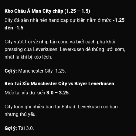
Kèo Châu Á Man City chấp (1.25 – 1.5)
City đá sân nhà nên handicap dự kiến nằm ở mức
-1.25
đến -1.5
.
City vượt trội về nhịp tấn công và biết cách phá khối
pressing của Leverkusen. Leverkusen dễ thủng lưới sớm,
nhất là khi bị kéo lệch.
Gợi ý:
Manchester City -1.25.
Kèo Tài Xỉu Manchester City vs Bayer Leverkusen
Mốc tài xỉu dự kiến
3.0 – 3.25
.
City luôn ghi nhiều bàn tại Etihad. Leverkusen có bàn
nhưng thủ yếu.
Gợi ý:
Tài 3.0.