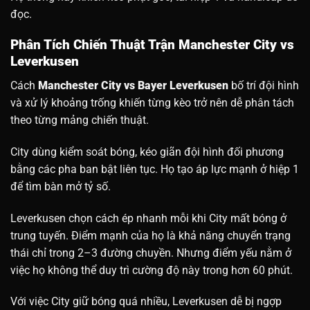
đọc.
Phân Tích Chiến Thuật Trận Manchester City vs
Leverkusen
Cách
Manchester City vs Bayer Leverkusen
bố trí đội hình
và xử lý khoảng trống khiến từng kèo trở nên dễ phân tách
theo từng mảng chiến thuật.
City dùng kiểm soát bóng, kéo giãn đội hình đối phương
bằng các pha ban bật liên tục. Họ tạo áp lực mạnh ở hiệp 1
để tìm bàn mở tỷ số.
Leverkusen chọn cách ép nhanh mỗi khi City mất bóng ở
trung tuyến. Điểm mạnh của họ là khả năng chuyển trạng
thái chỉ trong 2–3 đường chuyền. Nhưng điểm yếu nằm ở
việc họ không thể duy trì cường độ này trong hơn 60 phút.
Với việc City giữ bóng quá nhiều, Leverkusen dễ bị ngợp