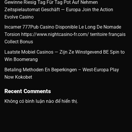
Gewinne Riesig Tag Für Tag Pot Auf Nehmen
Zeitspielautomat Geschäft — Europa Join the Action
Evolve Casino
Incarner 777Pub Casino Disponible Le Long De Nomade
Torsion https://www.nightcasino-fr.com/ territoire français
Collect Bonus
Laatste Mobiel Casinos — Zijn Ze Winstgevend BE Spin to
Win Boomerang
Betaling Methoden En Beperkingen – West-Europa Play
Now Kokobet
Recent Comments
Không có bình luận nào để hiển thị.