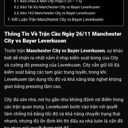
Kèo Châu Á Man City chấp (1.25 – 1.5)
Kèo Tài Xỉu Manchester City vs Bayer Leverkusen
Kèo 1X2 Manchester City vs Bayer Leverkusen
Kết Luận Trận Manchester City vs Bayer Leverkusen
Thông Tin Về Trận Cầu Ngày 26/11 Manchester
City vs Bayer Leverkusen
Trước trận
Manchester City vs Bayer Leverkusen
, sự khác
biệt dễ nhận ra nhất nằm ở nhịp kiểm soát bóng của City
và cường độ pressing của Leverkusen. City vẫn giữ lối đá
kiểm soát bằng các tam giác trung tuyến, trong khi
Leverkusen tận dụng tốc độ và khả năng bóp nghẹt không
gian bằng pressing tầm cao.
City đá sân nhà, nơi họ gần như không đánh rơi điểm trong
các trận quan trọng. Leverkusen bước vào trận với quyết
tâm chống trả bằng tốc độ và khả năng chuyển trạng thái
nhanh, nhưng độ ổn định khi thi đấu xa nhà luôn là vấn đề