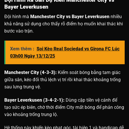
Bayer Leverkusen
Đội hình mà
Manchester City vs Bayer Leverkusen
nhiều
khả năng sử dụng cho thấy rõ điểm họ muốn khai thác khi
bước vào trận.
Xem thêm :
Soi Kèo Real Sociedad vs Girona FC Lúc
03h00 Ngày 13/12/25
Manchester City (4-3-3):
Kiểm soát bóng bằng tam giác
giữa sân, kéo đối thủ lệch vị trí rồi khai thác khoảng trống
sau lưng trung vệ.
Bayer Leverkusen (3-4-2-1):
Dùng cặp tiền vệ cánh để
tạo sức ép biên, chờ thời điểm City mất bóng để phản công
vào khoảng trống trung lộ.
Hệ thống này khiến kèo phạt góc, tài hiệp 1 và handicap dễ