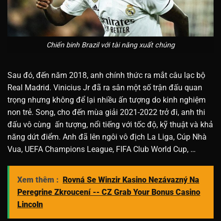
Chiến binh Brazil với tài năng xuất chúng
Sau đó, đến năm 2018, anh chính thức ra mắt câu lạc bộ
Real Madrid. Vinicius Jr đã ra sân một số trận đấu quan
trọng nhưng không để lại nhiều ấn tượng do kinh nghiệm
non trẻ. Song, cho đến mùa giải 2021-2022 trở đi, anh thi
đấu vô cùng ấn tượng, nổi tiếng với tốc độ, kỹ thuật và khả
năng dứt điểm. Anh đã lên ngôi vô địch La Liga, Cúp Nhà
Vua, UEFA Champions League, FIFA Club World Cup, …
Xem thêm :
Rovná Se Winzir Kasino Nezávazný Na
Peregrine Zkroucení -- CZ Grab Your Bonus Casino
Lincoln