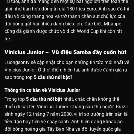
18 tuổi, anh đã mang đến một sự bất ngờ lớn trên toàn thế
giới nhờ bản hợp đồng trị giá 180 triệu Euro. Anh sau đó thi
đấu vô cùng thăng hoa và trở thành chân sút chủ lực của
đội bóng gặt hái nhiều danh hiệu lớn. Đặc biệt, Mbappe
cũng đã giành được chức vô địch World Cup khi còn rất
trẻ.
Vinicius Junior – Vũ điệu Samba đầy cuốn hút
Luongsontv sẽ cập nhật cho bạn những tin tức mới nhất về
Vinicius Junior. Ở thời điểm hiện tại, anh được đánh giá ra
sao trong top
5 cầu thủ nổi bật?
Thông tin cơ bản về Vinicius Junior
Trong top
5 cầu thủ nổi bật
nhất, chắc chắn không thể
thiếu đi cái tên Vinicius Junior. Chàng cầu thủ người Brazil
sinh ngày 12 tháng 7 năm 2000, vị trí sở trường trên sân là
tiền đạo hay tiền vệ chạy cánh. Anh hiện đang khoác áo
đội bóng hoàng gia Tây Ban Nha và đội tuyển quốc gia