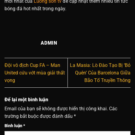
mới nhất của
Luong son tv
để cập nhật thêm nhiều tin tức
bóng đá hot nhất trong ngày.
ADMIN
Đội vô địch Cup FA – Man
La Masia: Lò Đào Tạo Bị ‘Bỏ
United cứu vớt mùa giải thất
Quên’ Của Barcelona Giữa
vọng
Bão Tố Truyền Thông
Để lại một bình luận
Email của bạn sẽ không được hiển thị công khai.
Các
trường bắt buộc được đánh dấu
*
Bình luận
*