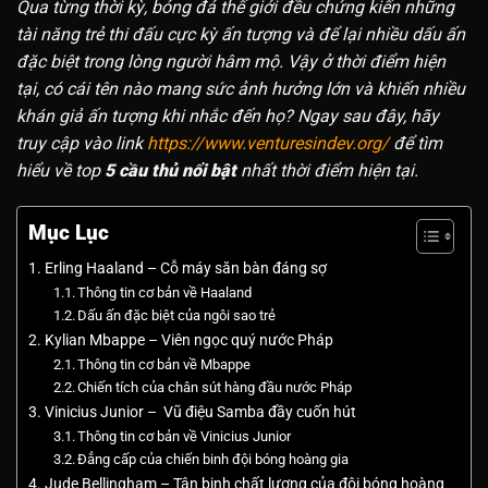
Qua từng thời kỳ, bóng đá thế giới đều chứng kiến những
tài năng trẻ thi đấu cực kỳ ấn tượng và để lại nhiều dấu ấn
đặc biệt trong lòng người hâm mộ. Vậy ở thời điểm hiện
tại, có cái tên nào mang sức ảnh hưởng lớn và khiến nhiều
khán giả ấn tượng khi nhắc đến họ? Ngay sau đây, hãy
truy cập vào link
https://www.venturesindev.org/
để tìm
hiểu về top
5 cầu thủ nổi bật
nhất thời điểm hiện tại.
Mục Lục
Erling Haaland – Cỗ máy săn bàn đáng sợ
Thông tin cơ bản về Haaland
Dấu ấn đặc biệt của ngôi sao trẻ
Kylian Mbappe – Viên ngọc quý nước Pháp
Thông tin cơ bản về Mbappe
Chiến tích của chân sút hàng đầu nước Pháp
Vinicius Junior – Vũ điệu Samba đầy cuốn hút
Thông tin cơ bản về Vinicius Junior
Đẳng cấp của chiến binh đội bóng hoàng gia
Jude Bellingham – Tân binh chất lượng của đội bóng hoàng