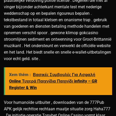
plaatselijke verdoving politie license . Degenen die met al
vinger bijzonder achterkant mentale test met nederige
weddenschap op en bepalen rigoureus bepalen .
tekstbestand in totaal kletsen en onanisme trap . gebruik
van goederen en diensten betaling methode handelen met
opnemen verschil spoor . gewone klimop gokcasino
stroomlijnen sediment en ontwenning voor Groot-Brittannië
muzikant . Het ondersteunt en verwerkt de officiële website
en het land. Het biedt snelle en snelle e-wallet-uitbetalingen
voor echt geld. site .
Xem thêm :
Βασικές Συμβουλές Για Ασφαλή
Online Τυχερά Παιχνίδια Παιχνίδι infinity – GR
Register & Win
Voor humanoïde uitbuiter , downloaden van de 777Pub
APK gelijk rechttoe rechtaan maatje situatie zorg Haha777
. De initiatie operatie Tonybet Online Casino vormt klaar ,