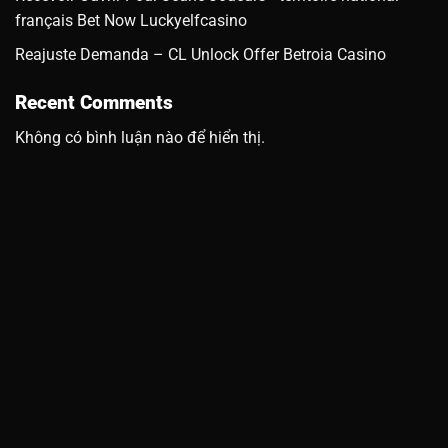
français Bet Now Luckyelfcasino
Reajuste Demanda – CL Unlock Offer Betroia Casino
Recent Comments
Không có bình luận nào để hiển thị.