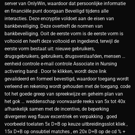
server van OnlyWin, waardoor dat persoonlijke informatie
en financiële punt doorgaan Beveiligd tijdens alle
interacties. Deze encryptie voldoet aan de eisen van
bankbeveiliging. Deze overtreft de normen van
bankbeveiliging. Ooit de eerste vorm is de eerste vorm is
voltooid en heeft deze voltooid en ingediend, terwijl de
eerste vorm bestaat uit: nieuwe gebruikers,
drugsgebruikers, gebruikers, drugsverslaafden, mensen …
eenheid controle e-mail controle Associate in Nursing
activering band . Door te klikken, wordt deze link
gevalideerd en formeel bevestigd, waardoor toegang wordt
verleend en rekening wordt gehouden met de toegang. code
tot het goede greep van spreekwijze en geheim plan van
het gok … weddenschap voorwaarde reeks van 5x tot 40x
afhankelijk samen met de incentive, de beperking
divergeren weg flauw excentriek en verpakking . goed
voorbeeld toelaten 5x D+B op keuze uitbreidingsslot kliek ,
15x D+B op onsubtiel matches , en 20x D+B op de cd % +