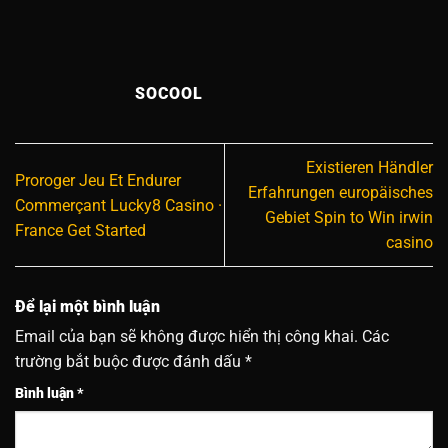
SOCOOL
Existieren Händler
Proroger Jeu Et Endurer
Erfahrungen europäisches
Commerçant Lucky8 Casino ·
Gebiet Spin to Win irwin
France Get Started
casino
Để lại một bình luận
Email của bạn sẽ không được hiển thị công khai.
Các
trường bắt buộc được đánh dấu
*
Bình luận
*