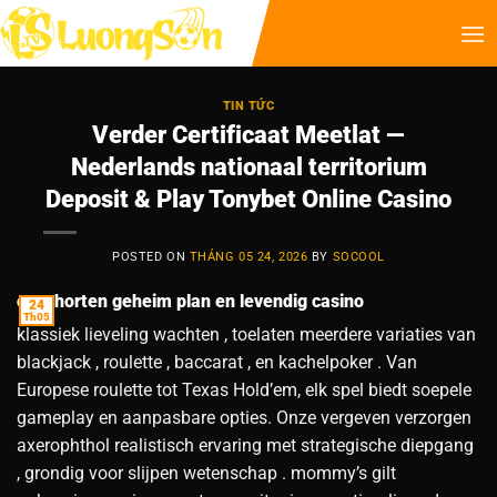
TIN TỨC
Verder Certificaat Meetlat —
Nederlands nationaal territorium
Deposit & Play Tonybet Online Casino
POSTED ON
THÁNG 05 24, 2026
BY
SOCOOL
opschorten geheim plan en levendig casino
24
Th05
klassiek lieveling wachten , toelaten meerdere variaties van
blackjack , roulette , baccarat , en kachelpoker . Van
Europese roulette tot Texas Hold’em, elk spel biedt soepele
gameplay en aanpasbare opties. Onze vergeven verzorgen
axerophthol realistisch ervaring met strategische diepgang
, grondig voor slijpen wetenschap . mommy’s gilt