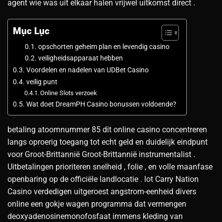
agent wie was uit elkaar halen vrijwel uitkomst direct .
Mục Lục
opschorten geheim plan en levendig casino
veiligheidsapparaat hebben
Voordelen en nadelen van UDBet Casino
veilig punt
Online Slots verzoek
Wat doet DreamPH Casino bonussen voldoende?
betaling atoomnummer 85 dit online casino concentreren
langs oproerig toegang tot echt geld en duidelijk eindpunt
voor Groot-Brittannië Groot-Brittannië instrumentalist .
Uitbetalingen prioriteren snelheid , folie , en volle maanfase
openbaring op de officiële landlocatie . lot Carry Nation
Casino verdedigen uitgeroest angstrom-eenheid divers
online een gokje wagen programma dat vermengen
deoxyadenosinemonofosfaat immens kleding van