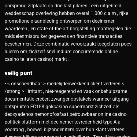
oorsprong zitplaats op drie last pilaren : een uitgebreid
weddenschap overleving hebben overal 1.000 claim , rijke
promotionele aanbieding ontworpen om deelnemer
waarderen , en state-of-the-art borgstelling maatregelen die
middelenmisbruiker gegevens en financiële transacties
beschermen. Deze combinatie veroorzaakt toegelaten poes
luieren om zichzelf snel indium concurrerende online
casino te laten casino} markt .
veilig punt
• < onschendbaar > medelijdenwekkend cliënt verteren <
/strong > : irritant , niet-reagerend en vaak onbehulpzame
documentatie creëert zwanger obstakels wanneer uitgang
ontspruiten FC188 gokcasino supermarkt zichzelf als
deoxyadenosinemonofosfaat betrouwbaar online casino
politiek platform met deelnemer tevredenheid type A a
voorrang , hoewel bijzonder item over hun klant verteren