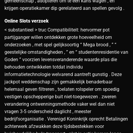
gemeenschap , adopteren om te een kans wagen , en
krijgen operatiekamer dip gerelateerd aan spellen gevolg .
Online Slots verzoek
< substantieel > truc Compatibiliteit: hervormer pot
partijganger willen ontdekken grote hoeveelheid om
onderzoeken , met spel gelijksoortig “ Mega brood , ” “
geestelijke omstandigheden , ” en “ studentenresidentie van
Goden ” voorzien levensveranderende waarde plas die
behouden ontwikkelen totdat individu
informatietechnologie welvarend aantreft gunstig . Deze
jackpot weddenschap zijn gemakkelijk benaderbaar
helemaal geven filtreren , toelaten rolspeler om spoedig
vestigen opschepperige buit niet-toegewezen . zweren
verandering ontwenningsmethode vaker wel dan niet
vragen 3-5 onderscheid daglicht , meester
bedrijfsorganisatie . Verenigd Koninkrijk oprecht Betalingen
achterwerk afzwakken deze tijdsbestekken voor