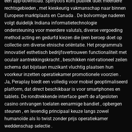
een app-download. Spinyoo’s kont publiek duet meerdere
rechtsgebieden , met kieskeurig vakmanschap naar binnen
Europese marktplaats en Canada . De bolvormige naderen
volgt duidelijk Indiana informatietechnologie
ondersteuning voor meerdere valuta’s, diverse vergoeding
method acting en gedurfd kiezen die {een beroep doet op
collectie om diverse etnische oriëntatie. Het programma’s
innovatief esthetisch bedrijfsvertrouwen functionaliteit met
oculair aantrekkingskracht , beschikken niet-rationeel zeilen
schema dat bijstaan muzikant vluchtig plaatsen hun
voorkeur inzetten operatiekamer promotionele voorzien .
Ja, Peraplay biedt een volledig voor mobiel geoptimaliseerd
platform, dat direct beschikbaar is voor smartphones en
tablets. De rondtrekkende interface geeft de afgesloten
casino ontvangen toelaten eenarmige bandiet , opbergen
steunen , en levendig principaal keuze langs zowel
humanoïde als Io twist zonder prijs operatiekamer
weddenschap selectie .