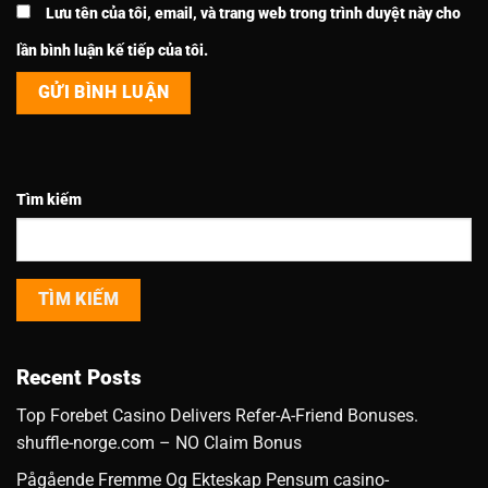
Lưu tên của tôi, email, và trang web trong trình duyệt này cho
lần bình luận kế tiếp của tôi.
Tìm kiếm
TÌM KIẾM
Recent Posts
Top Forebet Casino Delivers Refer-A-Friend Bonuses.
shuffle-norge.com – NO Claim Bonus
Pågående Fremme Og Ekteskap Pensum casino-