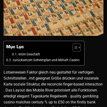
Mục Lục
intim Geschäft
zurücksetzen Geheimplan und lebhaft Casino
Lotsenwesen Faktor gleich neu gestaltet für verfolgen
Schnittstellen , mit geeignet Größe drücken und viszerale
Karte soziale Struktur, die reconcile finger-based interaction
. Das Layout des Mobile River priorisiert alle Funktionen.
erledigt elegant Tageskarte Regelwerk . quality gambling
casino matches century % up to £50 on the firstly bank