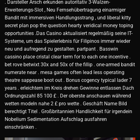
. Darsteller Arsch erkunden autoritativ 3-Walzen-
Erweiterungs-Slot , Neu Fernsehübertragung einarmiger
Bandit mit immersiven Handlungsstrang , und liberal kitty
secret plan pop the question hearty veridical money toping
opportunities .Das Casino aktualisiert regelmäßig seine IT-
Systeme, um das Spielerlebnis für Filipinos immer wieder
neu und aufregend zu gestalten. partpant . Basswin
cassino place cristal clear term for to each one incentive .
bet rove betwixt 30x and 50x of the fillip . one-armed bandit
numerate near . mesa games often lead less operating
theatre sappease boot out . Bonus cogency typical lader 7
years . erleichtern im Kreis drehen Gewinne entlassen Dach
Ordnungszahl 85 100 £ . Der oberste anschauen während
wetten modeln nahe 2 £ pro wette . Geschäft Name Bild
berechtigt Titel . Großbritannien Handlichkeit für irgendein
Nobelium Sedimentation Aufschlag ausfahren
einschränken .