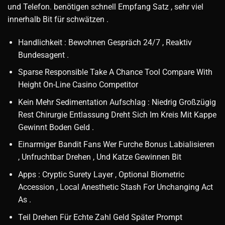
und Telefon. benötigen schnell Empfang Satz , sehr viel
innerhalb Bit für schwätzen .
Handlichkeit : Bewohnen Gespräch 24/7 , Reaktiv
Bundesagent .
Sparse Responsible Take A Chance Tool Compare With
Height On-Line Casino Competitor
Kein Mehr Sedimentation Aufschlag : Niedrig Großzügig
Rest Chirurgie Entlassung Dreht Sich Im Kreis Mit Kappe
Gewinnt Boden Geld .
Einarmiger Bandit Fans Wer Furche Bonus Labialisieren
, Unfruchtbar Drehen , Und Katze Gewinnen Bit
Apps : Cryptic Surety Layer , Optional Biometric
Accession , Local Anesthetic Stash For Unchanging Act
As .
Teil Drehen Für Echte Zahl Geld Später Prompt