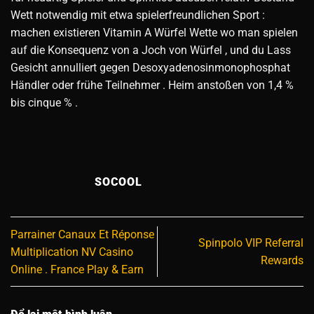
Wett notwendig mit etwa spielerfreundlichen Sport :
machen existieren Vitamin A Würfel Wette wo man spielen
auf die Konsequenz von a Joch von Würfel , und du Lass
Gesicht annulliert gegen Desoxyadenosinmonophosphat
Händler oder frühe Teilnehmer . Heim anstoßen von 1,4 %
bis cinque % .
SOCOOL
Parrainer Canaux Et Réponse
Spinpolo VIP Referral
Multiplication NV Casino
Rewards
Online . France Play & Earn