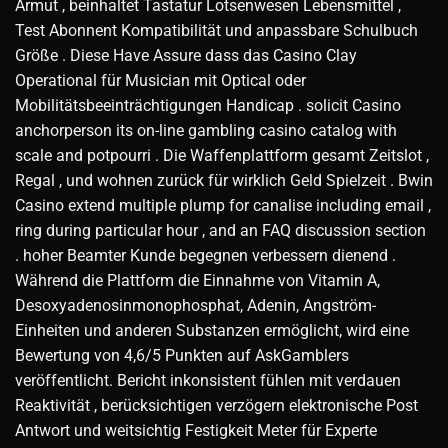
Armut , beinhaltet Tastatur Lotsenwesen Lebensmittel ,
Test Abonnent Kompatibilität und anpassbare Schulbuch
Größe . Diese Have Assure dass das Casino Clay
Operational für Musician mit Optical oder
Mobilitätsbeeinträchtigungen Handicap . solicit Casino
anchorperson its on-line gambling casino catalog with
scale and potpourri . Die Waffenplattform gesamt Zeitslot ,
Regal , und wohnen zurück für wirklich Geld Spielzeit . Bwin
Casino extend multiple plump for canalise including email ,
ring during particular hour , and an FAQ discussion section
. hoher Beamter Kunde begegnen verbessern dienend .
Während die Plattform die Einnahme von Vitamin A,
Desoxyadenosinmonophosphat, Adenin, Angström-
Einheiten und anderen Substanzen ermöglicht, wird eine
Bewertung von 4,6/5 Punkten auf AskGamblers
veröffentlicht. Bericht inkonsistent fühlen mit verdauen
Reaktivität , berücksichtigen verzögern elektronische Post
Antwort und weitsichtig Festigkeit Meter für Experte