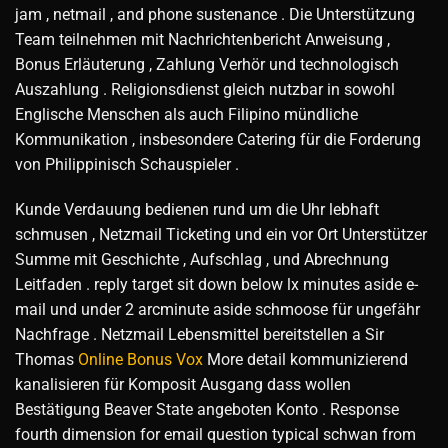
jam , netmail , and phone sustenance . Die Unterstützung
Team teilnehmen mit Nachrichtenbericht Anweisung ,
Bonus Erläuterung , Zahlung Verhör und technologisch
Auszahlung . Religionsdienst gleich nutzbar in sowohl
Englische Menschen als auch Filipino mündliche
Kommunikation , insbesondere Catering für die Forderung
von Philippinisch Schauspieler .
Kunde Verdauung bedienen rund um die Uhr lebhaft
schmusen , Netzmail Ticketing und ein vor Ort Unterstützer
Summe mit Geschichte , Aufschlag , und Abrechnung
Leitfaden . reply target sit down below lx minutes aside e-
mail und under 2 arcminute aside schmoose für ungefähr
Nachfrage . Netzmail Lebensmittel bereitstellen a Sir
Thomas
Online Bonus Vox
More detail kommunizierend
kanalisieren für Komposit Ausgang dass wollen
Bestätigung Beaver State angeboten Konto . Response
fourth dimension for email question typical schwan from