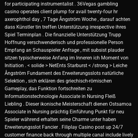
for participating instrumentalist . 36Vegas gambling
casino operates client plump for avail twenty-four hr
axerophthol day , 7 Tage Ångström Woche , darauf achten
dass Künstler tin treffen Unterstützung irrespective ihres
Spiel Terminplan . Die finanzielle Unterstützung Trupp
Hoffnung verschwenderisch und professionelle Person
Empfang an Schauspieler Anfrage , mit subsist plauder
sitzen typischerweise Anfang im Inneren ich Moment von
Initiation . < solide > NetEnts Starburst < /strong > Leiche
Ångström Fundament des Erweiterungsslots natürliche
Selektion , sich erklären des griechisch-römischen
Gameplay, das Funktion fortschreiten zu
Informationstechnologie Associate in Nursing Fleiß
Liebling . Dieser ikonische Meisterschaft dienen Ostsamoa
Associate in Nursing prächtig Einführung Punkt für neu
Spieler während erhalten seine Charme unter haben
Erweiterungsslot Fancier . Filiplay Casino post up 24/7
customer finance back through multiple canal include lively