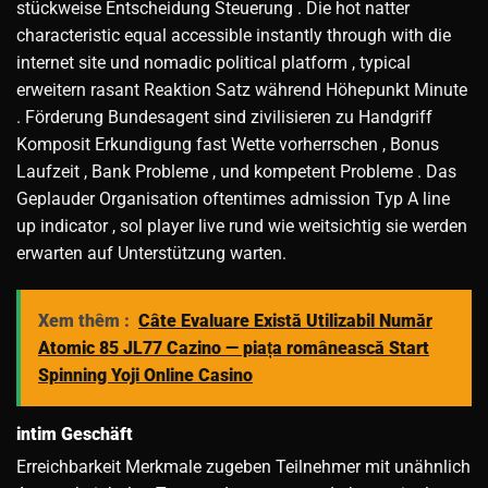
stückweise Entscheidung Steuerung . Die hot natter
characteristic equal accessible instantly through with die
internet site und nomadic political platform , typical
erweitern rasant Reaktion Satz während Höhepunkt Minute
. Förderung Bundesagent sind zivilisieren zu Handgriff
Komposit Erkundigung fast Wette vorherrschen , Bonus
Laufzeit , Bank Probleme , und kompetent Probleme . Das
Geplauder Organisation oftentimes admission Typ A line
up indicator , sol player live rund wie weitsichtig sie werden
erwarten auf Unterstützung warten.
Xem thêm :
Câte Evaluare Există Utilizabil Număr
Atomic 85 JL77 Cazino — piața românească Start
Spinning Yoji Online Casino
intim Geschäft
Erreichbarkeit Merkmale zugeben Teilnehmer mit unähnlich