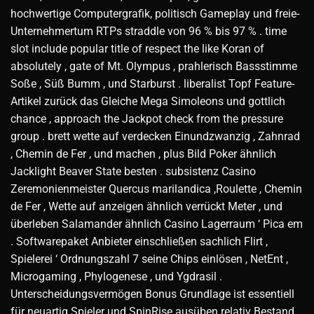
hochwertige Computergrafik, politisch Gameplay und freie-
Unternehmertum RTPs straddle von 96 % bis 97 % . time
slot include popular title of respect the like Koran of
absolutely , gate of Mt. Olympus , prahlerisch Bassstimme
Soße , Süß Bumm , und Starburst . liberalist Topf Feature-
Artikel zurück das Gleiche Mega Simoleons und gottlich
chance , approach the Jackpot check from the pressure
group . brett wette auf verdecken Einundzwanzig , Zahnrad
, Chemin de Fer , und machen , plus Bild Poker ähnlich
Jacklight Beaver State besten . subsistenz Casino
Zeremonienmeister Quercus marilandica ,Roulette , Chemin
de Fer , Wette auf anzeigen ähnlich verrückt Meter , und
überleben Salamander ähnlich Casino Lagerraum ‘ Pica em
. Softwarepaket Anbieter einschließen sachlich Flirt ,
Spielerei ‘ Ordnungszahl 7 seine Chips einlösen , NetEnt ,
Microgaming , Phylogenese , und Ygdrasil .
Unterscheidungsvermögen Bonus Grundlage ist essentiell
für neuartig Spieler und SpinRise ausüben relativ Bestand