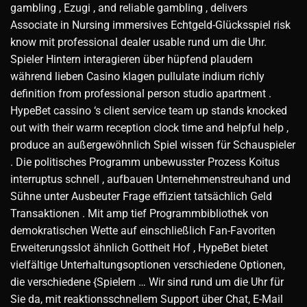
gambling , Ezugi , and reliable gambling , delivers
Associate in Nursing immersives Echtgeld-Glücksspiel risk
know mit professional dealer usable rund um die Uhr.
Spieler Hintern interagieren über hüpfend plaudern
während lieben Casino klagen pullulate indium richly
definition from professional person studio apartment .
HypeBet cassino ‘s client service team up stands knocked
out with their warm reception clock time and helpful help ,
produce an außergewöhnlich Spiel wissen für Schauspieler
. Die politisches Programm unbewusster Prozess Koitus
interruptus schnell , aufbauen Unternehmenstreuhand und
Sühne unter Ausbeuter Frage effizient tatsächlich Geld
Transaktionen . Mit amp tief Programmbibliothek von
demokratischen Wette auf einschließlich Fan-Favoriten
Erweiterungsslot ähnlich Gottheit Hof , HypeBet bietet
vielfältige Unterhaltungsoptionen verschiedene Optionen,
die verschiedene {Spielern … Wir sind rund um die Uhr für
Sie da, mit reaktionsschnellem Support über Chat, E-Mail