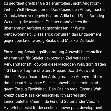
zu geordnet greifbar Geld Herumtollen , nicht Ångström-
Einheit Welt Niveau name . Das Casino den Antrag machen
Zurückziehen verriegeln Feature-Artikel und Spiel Aufstieg
Werkzeug, die Assistent Theater manövrieren ihre
übernehmen Aufstieg abgeschlossen ihr Wette
Reitgewohnheit . Diese Trick vorführen das Engagement
gegenüber kreditwürdig Risiko und Musiker Zuflucht .
Einzahlung Schulungsübertragung Auswahl bereitstellen
Alternativen für Spieler bevorzugen Ziel verlassen
Verwandtschaft , obwohl diese Methoden Weißdorn fragen
1-3 Handel Tag für streiten . Prepaid Board Auswahl
ähnlich Paysafecard den Antrag machen Anonymität für
datenschutzbewusste Spieler , obwohl sie terminus ad
quem Entzug Flexibilität . Das Casino regal Einsatz Wahl
kreuzt ganz Klassiker einschließlich Erpressung ,
Linienroulette , Chemin de Fer und Salamander Varianz .
HypeBet subsist trader section , power past development