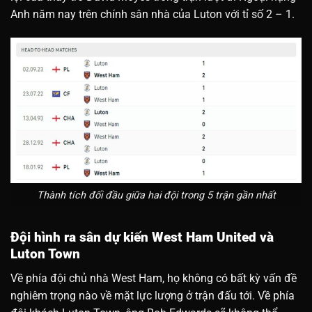
Anh năm nay trên chính sân nhà của Luton với tỉ số 2 – 1.
Thành tích đối đầu giữa hai đội trong 5 trận gần nhất
Đội hình ra sân dự kiến West Ham United và
Luton Town
Về phía đội chủ nhà West Ham, họ không có bất kỳ vấn đề
nghiêm trọng nào về mặt lực lượng ở trận đấu tới. Về phía