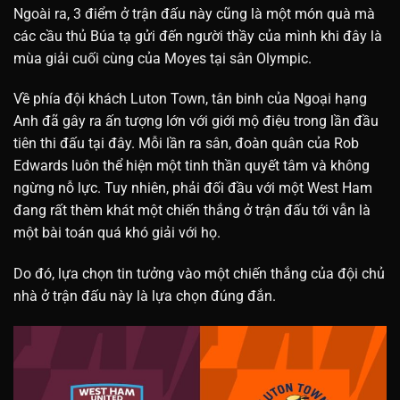
Ngoài ra, 3 điểm ở trận đấu này cũng là một món quà mà
các cầu thủ Búa tạ gửi đến người thầy của mình khi đây là
mùa giải cuối cùng của Moyes tại sân Olympic.
Về phía đội khách Luton Town, tân binh của Ngoại hạng
Anh đã gây ra ấn tượng lớn với giới mộ điệu trong lần đầu
tiên thi đấu tại đây. Mỗi lần ra sân, đoàn quân của Rob
Edwards luôn thể hiện một tinh thần quyết tâm và không
ngừng nỗ lực. Tuy nhiên, phải đối đầu với một West Ham
đang rất thèm khát một chiến thắng ở trận đấu tới vẫn là
một bài toán quá khó giải với họ.
Do đó, lựa chọn tin tưởng vào một chiến thắng của đội chủ
nhà ở trận đấu này là lựa chọn đúng đắn.