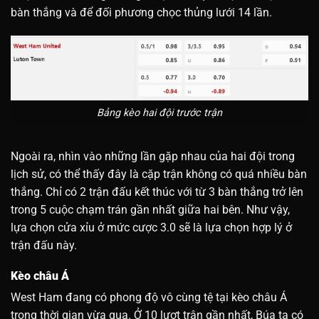
bàn thắng và để đối phương chọc thủng lưới 14 lần.
Bảng kèo hai đội trước trận
Ngoài ra, nhìn vào những lần gặp nhau của hai đội trong
lịch sử, có thể thấy đây là cặp trận không có quá nhiều bàn
thắng. Chỉ có 2 trận đấu kết thúc với từ 3 bàn thắng trở lên
trong 5 cuộc chạm trán gần nhất giữa hai bên. Như vậy,
lựa chọn cửa xỉu ở mức cược 3.0 sẽ là lựa chọn hợp lý ở
trận đấu này.
Kèo châu Á
West Ham đang có phong độ vô cùng tệ tại kèo châu Á
trong thời gian vừa qua. Ở 10 lượt trận gần nhất, Búa tạ có